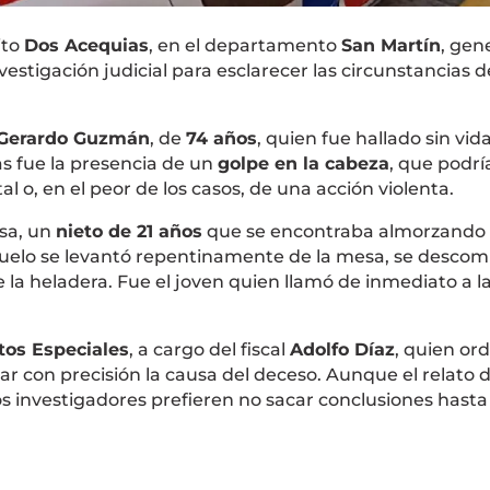
ito
Dos Acequias
, en el departamento
San Martín
, gen
estigación judicial para esclarecer las circunstancias d
 Gerardo Guzmán
, de
74 años
, quien fue hallado sin vid
s fue la presencia de un
golpe en la cabeza
, que podrí
 o, en el peor de los casos, de una acción violenta.
usa, un
nieto de 21 años
que se encontraba almorzando 
buelo se levantó repentinamente de la mesa, se desco
la heladera. Fue el joven quien llamó de inmediato a l
tos Especiales
, a cargo del fiscal
Adolfo Díaz
, quien or
r con precisión la causa del deceso. Aunque el relato d
los investigadores prefieren no sacar conclusiones hasta