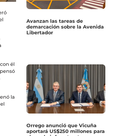
eró
el
Avanzan las tareas de
demarcación sobre la Avenida
Libertador
a
a
con él
mpensó
a
denó la
el
Orrego anunció que Vicuña
aportará US$250 millones para