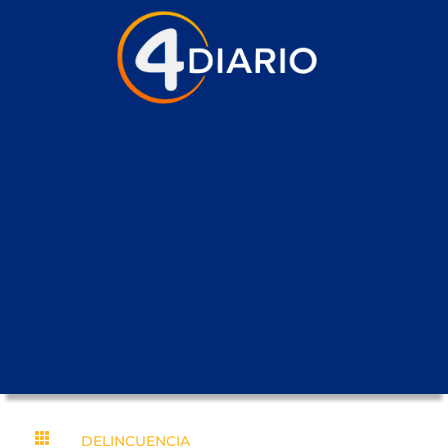

DELINCUENCIA