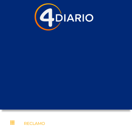

RECLAMO