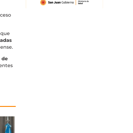
oceso
 que
gadas
dense.
 de
ientes