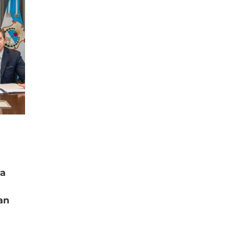
ra
an