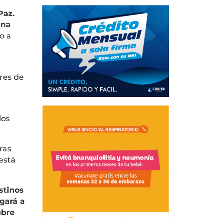
Paz.
una
o a
ores de
los
ras
 está
stinos
gará a
ubre