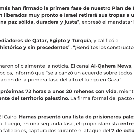
más han firmado la primera fase de nuestro Plan de 
n liberados muy pronto e Israel retirará sus tropas a 
a paz sólida, duradera y justa
”, expresó el mandatari
diadores de Qatar, Egipto y Turquía
, y calificó el
histórico y sin precedentes”
. “¡Benditos los construct
ron oficialmente la noticia. El canal
Al-Qahera News
,
gipcios, informó que “se alcanzó un acuerdo sobre todos 
ión de la primera fase del alto el fuego en Gaza”.
 próximas 72 horas a unos 20 rehenes con vida
, mient
ente del territorio palestino
. La firma formal del pacto
l Cairo,
Hamas presentó una lista de prisioneros pale
a. Luego, en una segunda fase, el grupo islamista
entre
o fallecidos, capturados durante el ataque del
7 de oct