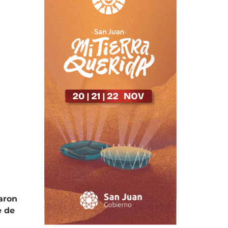
aron
e de