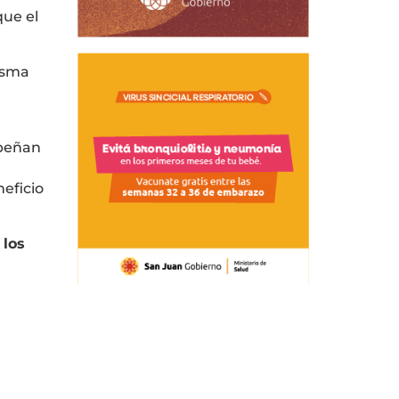
que el
isma
mpeñan
eficio
,
los