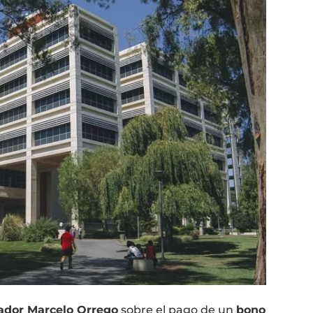
ador Marcelo Orrego
sobre el pago de un
bono