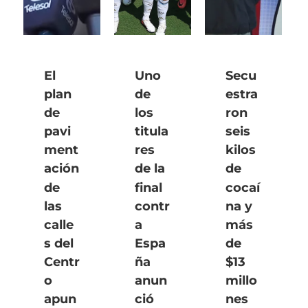
El
Uno
Secu
plan
de
estra
de
los
ron
pavi
titula
seis
ment
res
kilos
ación
de la
de
de
final
cocaí
las
contr
na y
calle
a
más
s del
Espa
de
Centr
ña
$13
o
anun
millo
apun
ció
nes