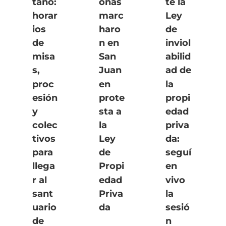
tano:
onas
te la
horar
marc
Ley
ios
haro
de
de
n en
inviol
misa
San
abilid
s,
Juan
ad de
proc
en
la
esión
prote
propi
y
sta a
edad
colec
la
priva
tivos
Ley
da:
para
de
seguí
llega
Propi
en
r al
edad
vivo
sant
Priva
la
uario
da
sesió
de
n