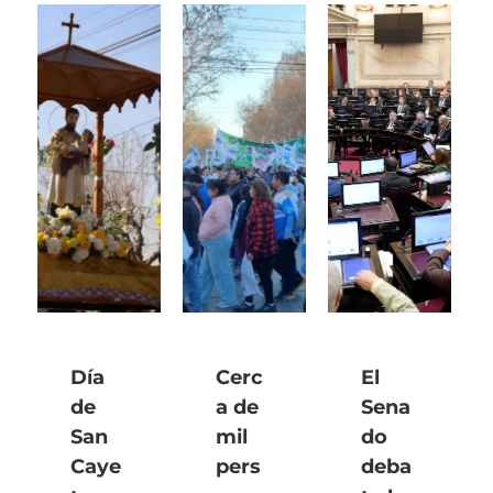
Día
Cerc
El
de
a de
Sena
San
mil
do
Caye
pers
deba