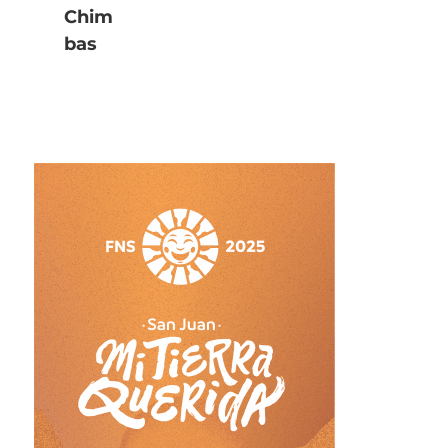
Chim
bas