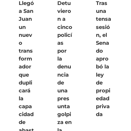
Llegó
Detu
Tras
a San
viero
una
Juan
n a
tensa
un
cinco
sesió
nuev
policí
n, el
o
as
Sena
trans
por
do
form
la
apro
ador
denu
bó la
que
ncia
ley
dupli
de
de
cará
una
propi
la
pres
edad
capa
unta
priva
cidad
golpi
da
de
za en
abast
la