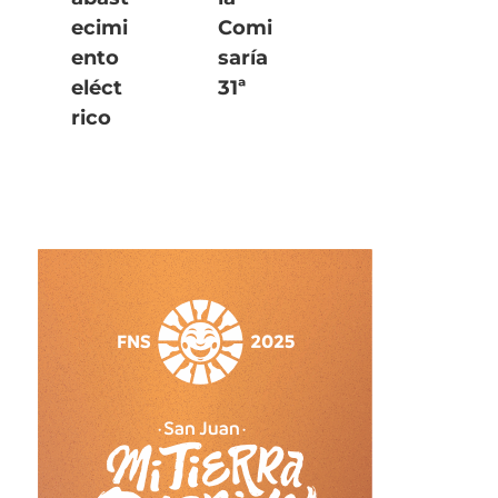
ecimi
Comi
ento
saría
eléct
31ª
rico