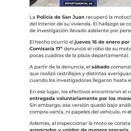
La
Policía de San Juan
recuperó la motoci
del interior de su vivienda. El hallazgo se 
de investigación llevado adelante por pers
El hecho ocurrió el
jueves 16 de enero por 
Comisaría 17ª
denunció el robo de su moto
pocas cuadras de la plaza departamental.
A partir de la denuncia, el
sábado
comenzó 
que realizó rastrillajes y distintas averigu
cuando los investigadores llegaron hasta e
En ese lugar, los efectivos encontraron el 
entregada voluntariamente por los mora
Sin embargo, esa versión quedó bajo análi
compra-venta, ni papeles del vehículo, ni
c
Además, al inspeccionar la moto se consta
arrancados y unidos de manera precaria
,