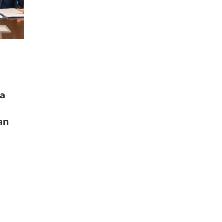
ra
an