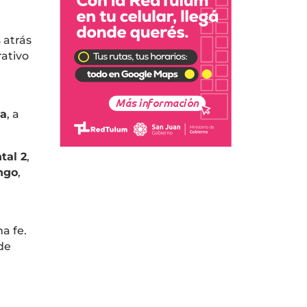
 atrás
rativo
za
, a
tal 2
,
ngo
,
a fe.
 de