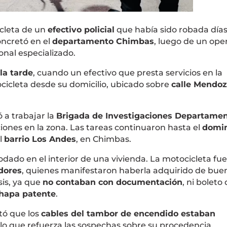
cleta de un
efectivo policial
que había sido robada días
concretó en el
departamento Chimbas
, luego de un ope
onal especializado.
la tarde
, cuando un efectivo que presta servicios en la
cicleta desde su domicilio, ubicado sobre
calle Mendo
a trabajar la
Brigada de Investigaciones Departamen
aciones en la zona. Las tareas continuaron hasta el
domi
l
barrio Los Andes
, en Chimbas.
rodado en el interior de una vivienda. La motocicleta fue
dores
, quienes manifestaron haberla adquirido de buen
sis, ya que
no contaban con documentación
, ni boleto
hapa patente
.
tó que los
cables del tambor de encendido estaban
 lo que refuerza las sospechas sobre su procedencia.