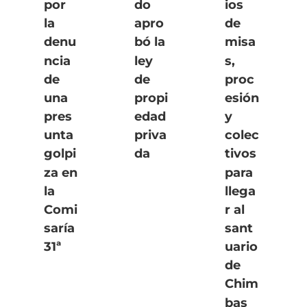
por
do
ios
la
apro
de
denu
bó la
misa
ncia
ley
s,
de
de
proc
una
propi
esión
pres
edad
y
unta
priva
colec
golpi
da
tivos
za en
para
la
llega
Comi
r al
saría
sant
31ª
uario
de
Chim
bas