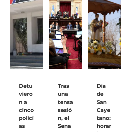
Detu
Tras
Día
viero
una
de
n a
tensa
San
cinco
sesió
Caye
policí
n, el
tano:
as
Sena
horar