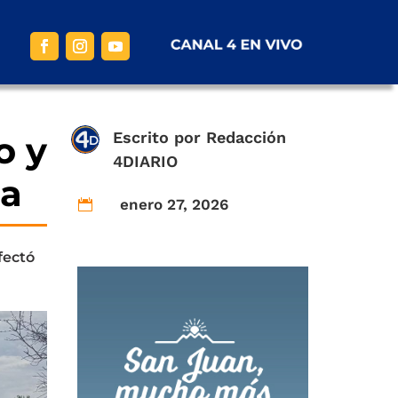
Escrito por
Redacción
o y
4DIARIO
da
enero 27, 2026

fectó