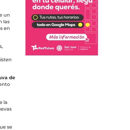
de un
n las
os en
s,
isten
uva de
ento
e la
nuevas
que se