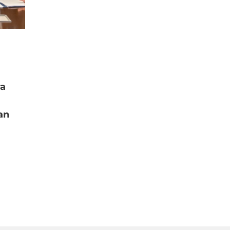
ra
an