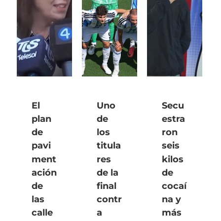
El
Uno
Secu
plan
de
estra
de
los
ron
pavi
titula
seis
ment
res
kilos
ación
de la
de
de
final
cocaí
las
contr
na y
calle
a
más