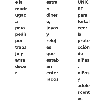
e la
estra
UNIC
madr
n
EF
ugad
diner
para
a
o,
fortal
para
joyas
ecer
pedir
y
la
por
reloj
prote
traba
es
cción
jo y
que
de
agra
estab
niñas
dece
an
,
r
enter
niños
rados
y
adole
scent
es