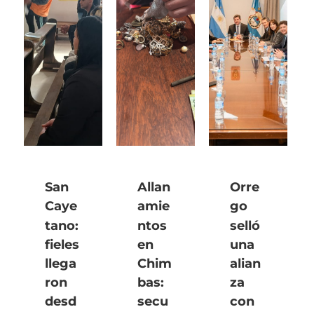
San
Allan
Orre
Caye
amie
go
tano:
ntos
selló
fieles
en
una
llega
Chim
alian
ron
bas:
za
desd
secu
con