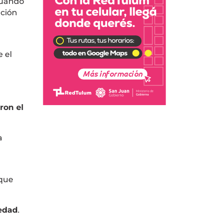
cuando
ación
 el
ron el
a
 que
edad
.