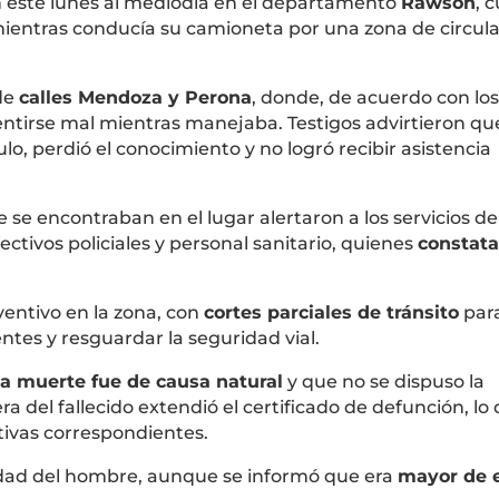
 este lunes al mediodía en el departamento
Rawson
, 
ientras conducía su camioneta por una zona de circul
 de
calles Mendoza y Perona
, donde, de acuerdo con los
ntirse mal mientras manejaba. Testigos advirtieron que
, perdió el conocimiento y no logró recibir asistencia
 se encontraban en el lugar alertaron a los servicios de
tivos policiales y personal sanitario, quienes
constata
entivo en la zona, con
cortes parciales de tránsito
par
entes y resguardar la seguridad vial.
la muerte fue de causa natural
y que no se dispuso la
a del fallecido extendió el certificado de defunción, lo
tivas correspondientes.
idad del hombre, aunque se informó que era
mayor de 