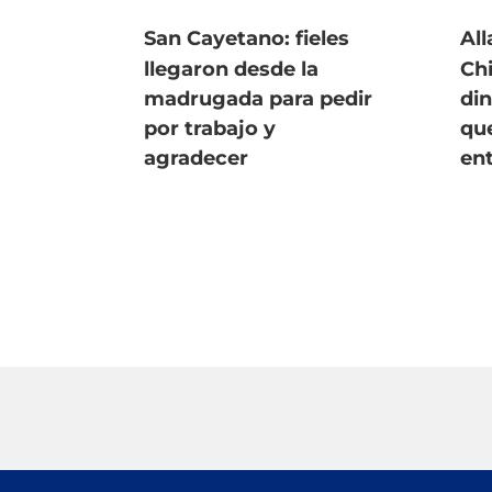
San Cayetano: fieles
Al
llegaron desde la
Ch
madrugada para pedir
din
por trabajo y
qu
agradecer
en