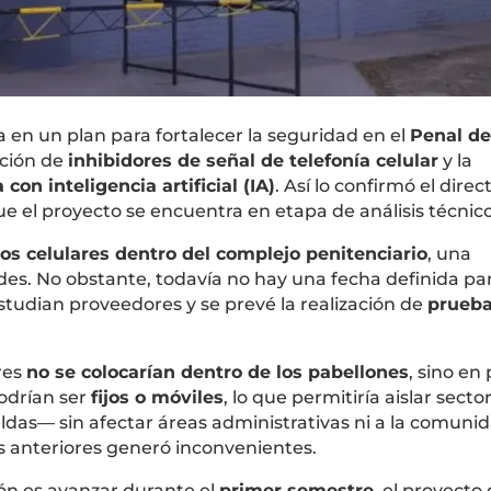
 en un plan para fortalecer la seguridad en el
Penal de
ación de
inhibidores de señal de telefonía celular
y la
con inteligencia artificial (IA)
. Así lo confirmó el direc
ue el proyecto se encuentra en etapa de análisis técnico
nos celulares dentro del complejo penitenciario
, una
es. No obstante, todavía no hay una fecha definida pa
tudian proveedores y se prevé la realización de
prueb
res
no se colocarían dentro de los pabellones
, sino en
podrían ser
fijos o móviles
, lo que permitiría aislar secto
das— sin afectar áreas administrativas ni a la comuni
s anteriores generó inconvenientes.
ción es avanzar durante el
primer semestre
, el proyecto