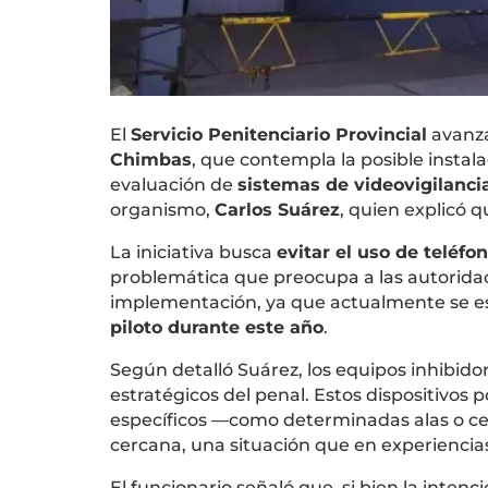
El
Servicio Penitenciario Provincial
avanza
Chimbas
, que contempla la posible instal
evaluación de
sistemas de videovigilancia 
organismo,
Carlos Suárez
, quien explicó q
La iniciativa busca
evitar el uso de teléfo
problemática que preocupa a las autoridad
implementación, ya que actualmente se es
piloto durante este año
.
Según detalló Suárez, los equipos inhibido
estratégicos del penal. Estos dispositivos 
específicos —como determinadas alas o cel
cercana, una situación que en experiencia
El funcionario señaló que, si bien la inten