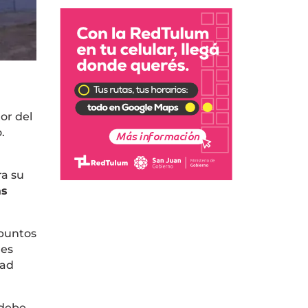
tor del
.
ra su
as
 puntos
res
dad
 debe