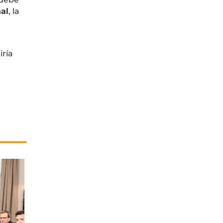
al
, la
iría