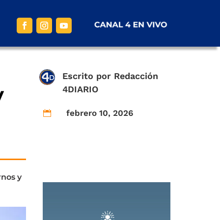
Escrito por
Redacción
y
4DIARIO
febrero 10, 2026

rnos y