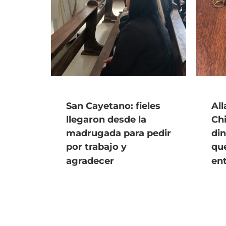
San Cayetano: fieles
Al
llegaron desde la
Ch
madrugada para pedir
din
por trabajo y
qu
agradecer
en