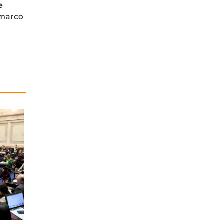
e
 marco