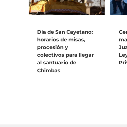
Día de San Cayetano:
Ce
horarios de misas,
ma
procesión y
Jua
colectivos para llegar
Le
al santuario de
Pr
Chimbas