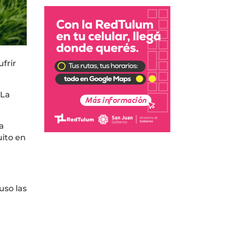
frir
 La
a
ito en
uso las