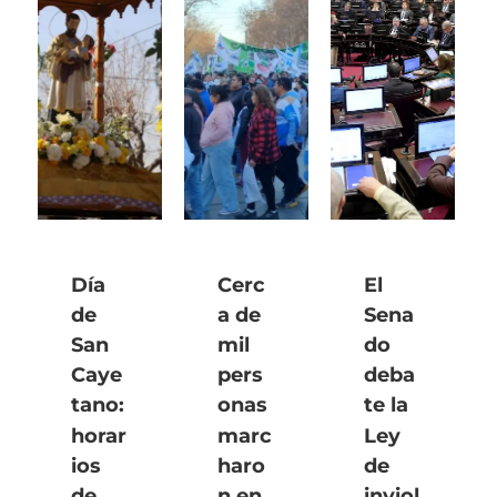
Día
Cerc
El
de
a de
Sena
San
mil
do
Caye
pers
deba
tano:
onas
te la
horar
marc
Ley
ios
haro
de
de
n en
inviol