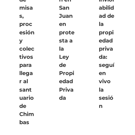
misa
San
abilid
s,
Juan
ad de
proc
en
la
esión
prote
propi
y
sta a
edad
colec
la
priva
tivos
Ley
da:
para
de
seguí
llega
Propi
en
r al
edad
vivo
sant
Priva
la
uario
da
sesió
de
n
Chim
bas