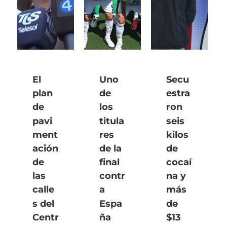
El
Uno
Secu
plan
de
estra
de
los
ron
pavi
titula
seis
ment
res
kilos
ación
de la
de
de
final
cocaí
las
contr
na y
calle
a
más
s del
Espa
de
Centr
ña
$13