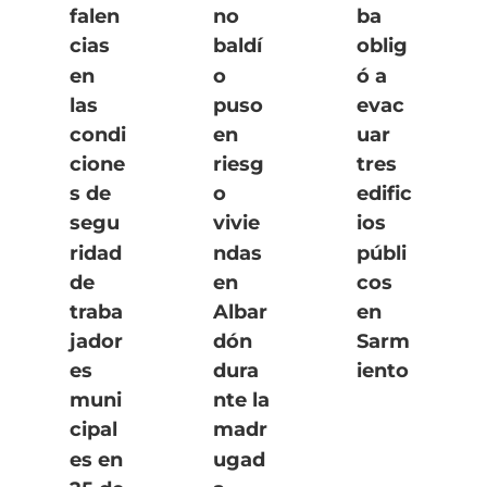
falen
no
ba
cias
baldí
oblig
en
o
ó a
las
puso
evac
condi
en
uar
cione
riesg
tres
s de
o
edific
segu
vivie
ios
ridad
ndas
públi
de
en
cos
traba
Albar
en
jador
dón
Sarm
es
dura
iento
muni
nte la
cipal
madr
es en
ugad