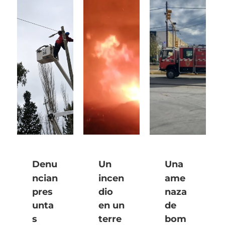
Denu
Un
Una
ncian
incen
ame
pres
dio
naza
unta
en un
de
s
terre
bom