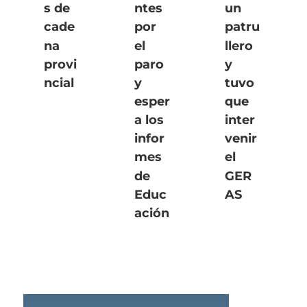
s de
ntes
un
cade
por
patru
na
el
llero
provi
paro
y
ncial
y
tuvo
esper
que
a los
inter
infor
venir
mes
el
de
GER
Educ
AS
ación