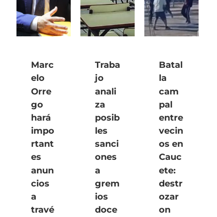
Marc
Traba
Batal
elo
jo
la
Orre
anali
cam
go
za
pal
hará
posib
entre
impo
les
vecin
rtant
sanci
os en
es
ones
Cauc
anun
a
ete:
cios
grem
destr
a
ios
ozar
travé
doce
on