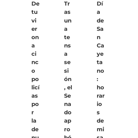
De
Tr
Dí
tu
as
a
vi
un
de
er
a
Sa
on
te
n
a
ns
Ca
ci
a
ye
nc
se
ta
o
si
no
po
ón
:
licí
, el
ho
as
Se
rar
po
na
io
r
do
s
la
ap
de
de
ro
mi
nu
bó
sa