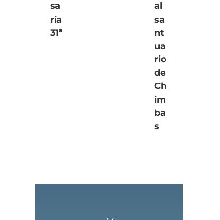
sa
al
ría
sa
31ª
nt
ua
rio
de
Ch
im
ba
s