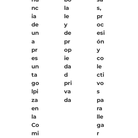
nc
la
s,
ia
le
pr
de
y
oc
un
de
esi
a
pr
ón
pr
op
y
es
ie
co
un
da
le
ta
d
cti
go
pri
vo
lpi
va
s
za
da
pa
en
ra
la
lle
Co
ga
mi
r