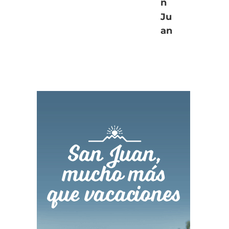
n
Ju
an