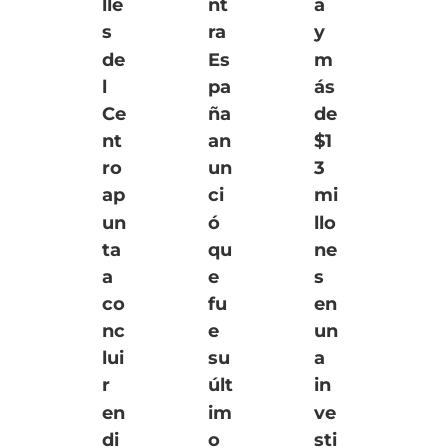
lle
nt
a
s
ra
y
de
Es
m
l
pa
ás
Ce
ña
de
nt
an
$1
ro
un
3
ap
ci
mi
un
ó
llo
ta
qu
ne
a
e
s
co
fu
en
nc
e
un
lui
su
a
r
últ
in
en
im
ve
di
o
sti