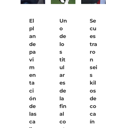
El
Un
Se
pl
o
cu
an
de
es
de
lo
tra
pa
s
ro
vi
tit
n
m
ul
sei
en
ar
s
ta
es
kil
ci
de
os
ón
la
de
de
fin
co
las
al
ca
ca
co
ín