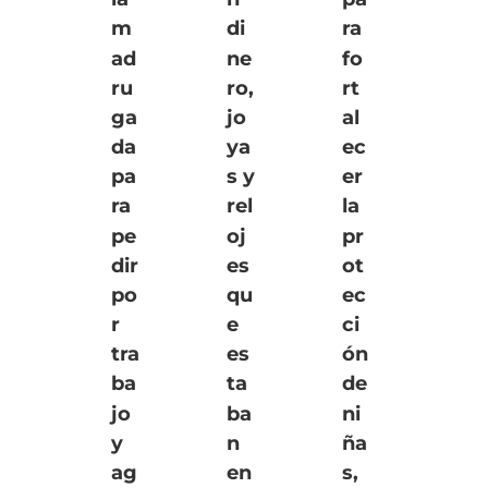
la
n
pa
m
di
ra
ad
ne
fo
ru
ro,
rt
ga
jo
al
da
ya
ec
pa
s y
er
ra
rel
la
pe
oj
pr
dir
es
ot
po
qu
ec
r
e
ci
tra
es
ón
ba
ta
de
jo
ba
ni
y
n
ña
ag
en
s,