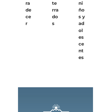
ra
te
ni
de
rra
ño
ce
do
s y
r
s
ad
ol
es
ce
nt
es