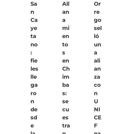
Sa
All
Or
n
an
re
Ca
a
go
ye
mi
sel
ta
en
ló
no
to
un
:
s
a
fie
en
ali
les
Ch
an
lle
im
za
ga
ba
co
ro
s:
n
n
se
U
de
cu
NI
sd
es
CE
e
tra
F