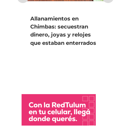
Allanamientos en
Orr
Chimbas: secuestran
co
dinero, joyas y relojes
for
que estaban enterrados
de 
ad