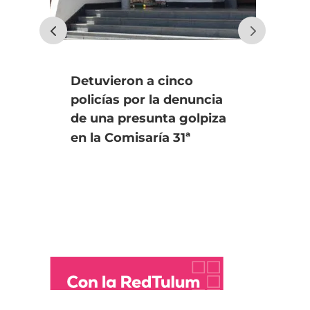
Detuvieron a cinco
Tra
policías por la denuncia
Se
de una presunta golpiza
pr
en la Comisaría 31ª