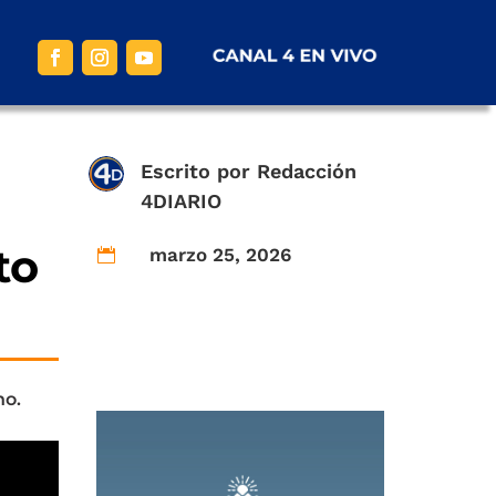
Escrito por
Redacción
4DIARIO
to
marzo 25, 2026

no.