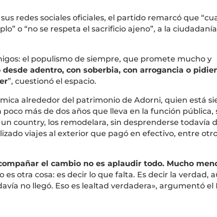
us redes sociales oficiales, el partido remarcó que “c
lo” o “no se respeta el sacrificio ajeno”, a la ciudadanía
emigos: el populismo de siempre, que promete mucho y
o desde adentro, con soberbia, con arrogancia o pidie
er
”, cuestionó el espacio.
émica alrededor del patrimonio de Adorni, quien está s
n poco más de dos años que lleva en la función pública, 
n country, los remodelara, sin desprenderse todavía d
zado viajes al exterior que pagó en efectivo, entre otr
compañar el cambio no es aplaudir todo. Mucho meno
 es otra cosa: es decir lo que falta. Es decir la verdad,
davía no llegó. Eso es lealtad verdadera», argumentó el