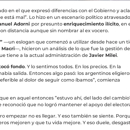
o en el que expresó diferencias con el Gobierno y acl
 está mal”. Lo hizo en un escenario político atravesado
nuel Adorni
por presunto
enriquecimiento ilícito
, en 
ron distancia aunque sin nombrar al ex vocero.
”
—un eslogan que comenzó a utilizar desde hace un 
 Macri
—, hicieron un análisis de lo que fue la gestión de
e tiene a la actual administración de
Javier Milei
.
tocó fondo
. Y lo sentimos todos. En los precios. En la
abía salida. Entonces algo pasó: los argentinos eligier
referible al dolor de seguir como íbamos”, comienza
 que en aquel entonces ”estuvo ahí, del lado del cambio”
e reconoció que no logró mantener el apoyo del elector
ero empezar no es llegar. Y eso también se siente. Porq
ros mejoren y que tu vida mejore. Y eso duele, desgast