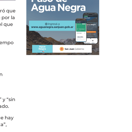
aró que
 por la
el que
tiempo
on
 y “sin
ado.
ue hay
a”,