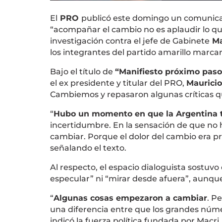
El
PRO
publicó este domingo un comunicad
“acompañar el cambio no es aplaudir lo que
investigación contra el jefe de Gabinete
Ma
los integrantes del partido amarillo marca
Bajo el título de
“Manifiesto próximo paso
el ex presidente y titular del PRO,
Mauricio
Cambiemos y repasaron algunas críticas qu
“
Hubo un momento en que la Argentina 
incertidumbre. En la sensación de que no h
cambiar. Porque el dolor del cambio era p
señalando el texto.
Al respecto, el espacio dialoguista sostuvo
especular” ni “mirar desde afuera”, aunqu
“
Algunas cosas empezaron a cambiar
. P
una diferencia entre que los grandes núme
indicó la fuerza política fundada por Macri.