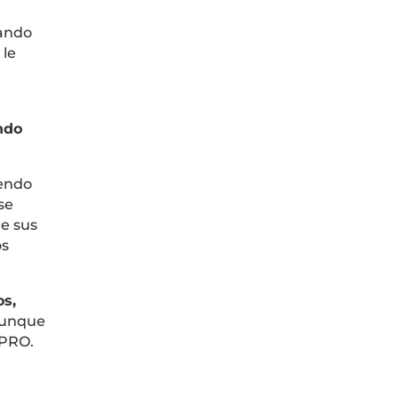
uando
 le
ndo
iendo
se
e sus
os
s,
 aunque
 PRO.