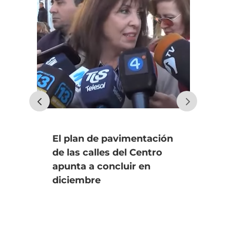
El plan de pavimentación
Uno
de las calles del Centro
fin
apunta a concluir en
an
diciembre
úl
Se