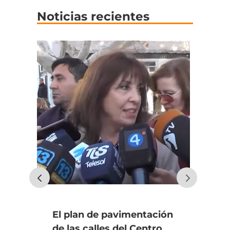
Noticias recientes
El plan de pavimentación
Uno
de las calles del Centro
fin