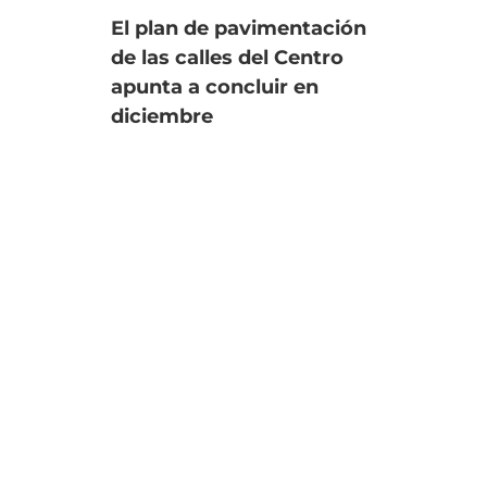
El plan de pavimentación
Uno
de las calles del Centro
fin
apunta a concluir en
an
diciembre
úl
Se
asjmedios@gmail.com