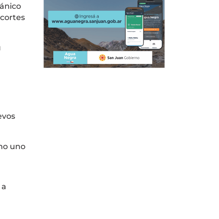
pánico
 cortes
u
evos
omo uno
 a