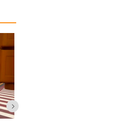
Orrego anunció que Vicuña aportará