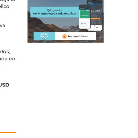
lico
rva
,
adas
,
ada en
D
USD