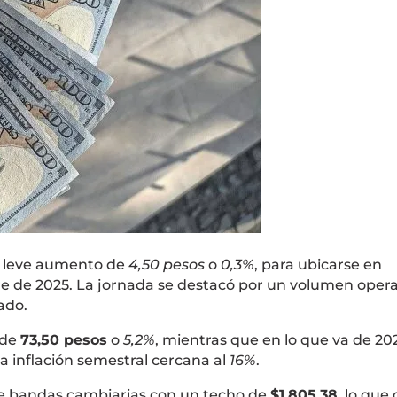
n leve aumento de
4,50 pesos
o
0,3%
, para ubicarse en
bre de 2025. La jornada se destacó por un volumen oper
ado.
 de
73,50 pesos
o
5,2%
, mientras que en lo que va de 202
la inflación semestral cercana al
16%
.
 bandas cambiarias con un techo de
$1.805,38
, lo que 