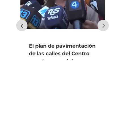
El plan de pavimentación
Uno
de las calles del Centro
fin
apunta a concluir en
an
diciembre
úl
Se