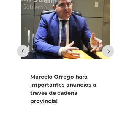
Marcelo Orrego hará
Tra
importantes anuncios a
sa
través de cadena
do
provincial
es
Ed