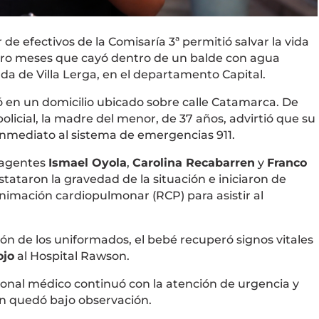
 de efectivos de la Comisaría 3ª permitió salvar la vida
tro meses que cayó dentro de un balde con agua
da de Villa Lerga, en el departamento Capital.
ó en un domicilio ubicado sobre calle Catamarca. De
olicial, la madre del menor, de 37 años, advirtió que su
o inmediato al sistema de emergencias 911.
s agentes
Ismael Oyola
,
Carolina Recabarren
y
Franco
nstataron la gravedad de la situación e iniciaron de
imación cardiopulmonar (RCP) para asistir al
ión de los uniformados, el bebé recuperó signos vitales
ojo
al Hospital Rawson.
rsonal médico continuó con la atención de urgencia y
ien quedó bajo observación.