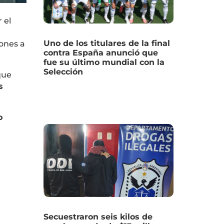
 el
Uno de los titulares de la final
iones a
contra España anunció que
fue su último mundial con la
Selección
que
s
o
Secuestraron seis kilos de