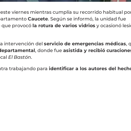
ste viernes mientras cumplía su recorrido habitual por
epartamento
Caucete
. Según se informó, la unidad fue
o que provocó
la rotura de varios vidrios
y ocasionó les
 la intervención del
servicio de emergencias médicas
, 
 departamental
, donde fue
asistida y recibió curacione
ocal
El Bastón
.
tra trabajando para
identificar a los autores del hech