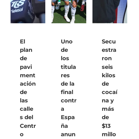
El
Uno
Secu
plan
de
estra
de
los
ron
pavi
titula
seis
ment
res
kilos
ación
de la
de
de
final
cocaí
las
contr
na y
calle
a
más
s del
Espa
de
Centr
ña
$13
o
anun
millo