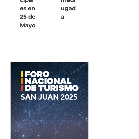
cipal
madr
es en
ugad
25 de
a
Mayo