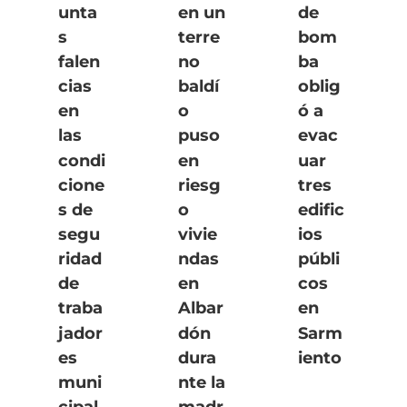
unta
en un
de
s
terre
bom
falen
no
ba
cias
baldí
oblig
en
o
ó a
las
puso
evac
condi
en
uar
cione
riesg
tres
s de
o
edific
segu
vivie
ios
ridad
ndas
públi
de
en
cos
traba
Albar
en
jador
dón
Sarm
es
dura
iento
muni
nte la