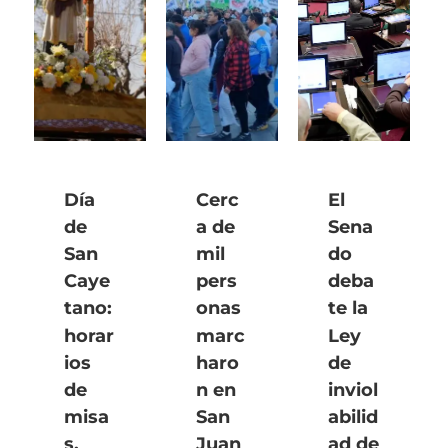
Día
Cerc
El
de
a de
Sena
San
mil
do
Caye
pers
deba
tano:
onas
te la
horar
marc
Ley
ios
haro
de
de
n en
inviol
misa
San
abilid
s,
Juan
ad de