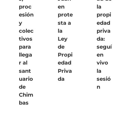
proc
en
la
esión
prote
propi
y
sta a
edad
colec
la
priva
tivos
Ley
da:
para
de
seguí
llega
Propi
en
r al
edad
vivo
sant
Priva
la
uario
da
sesió
de
n
Chim
bas