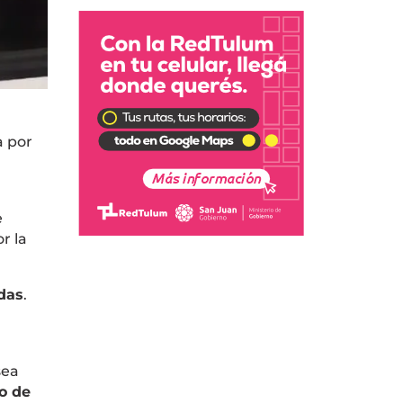
a por
e
r la
das
.
sea
o de