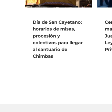
Día de San Cayetano:
Ce
horarios de misas,
ma
procesión y
Jua
colectivos para llegar
Le
al santuario de
Pr
Chimbas