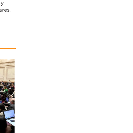
 y
ares.