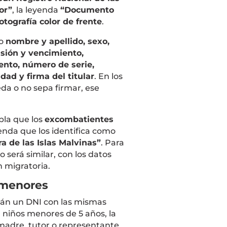
or”
, la leyenda
“Documento
otografía color de frente
.
mo
nombre y apellido, sexo,
sión y vencimiento,
ento, número de serie,
ad y firma del titular
. En los
da o no sepa firmar, ese
la que los
excombatientes
nda que los identifica como
a de las Islas Malvinas”
. Para
 será similar, con los datos
n migratoria.
 menores
rán un DNI con las mismas
n niños menores de 5 años, la
madre, tutor o representante