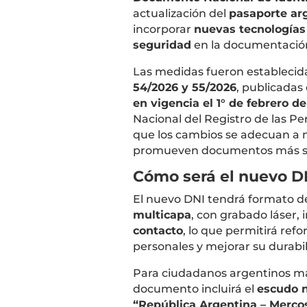
actualización del
pasaporte ar
incorporar
nuevas tecnologías
seguridad
en la documentación
Las medidas fueron establecida
54/2026 y 55/2026
, publicadas 
en vigencia el 1° de febrero d
Nacional del Registro de las P
que los cambios se adecuan a 
promueven documentos más se
Cómo será el nuevo DN
El nuevo DNI tendrá formato 
multicapa
, con grabado láser,
contacto
, lo que permitirá refo
personales y mejorar su durabil
Para ciudadanos argentinos ma
documento incluirá el
escudo n
“República Argentina – Mercos