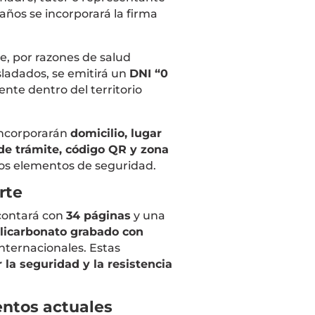
 años se incorporará la firma
e, por razones de salud
sladados, se emitirá un
DNI “0
ente dentro del territorio
incorporarán
domicilio, lugar
de trámite, código QR y zona
ros elementos de seguridad.
rte
contará con
34 páginas
y una
licarbonato grabado con
internacionales. Estas
r la seguridad y la resistencia
entos actuales