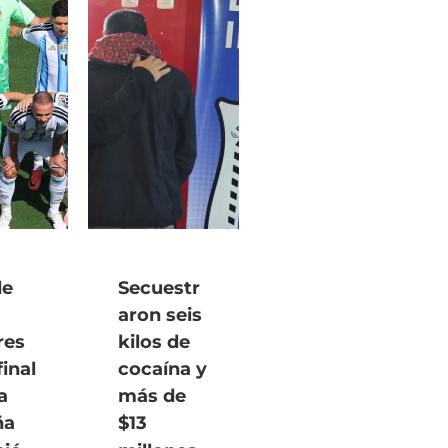
de
Secuestr
aron seis
res
kilos de
final
cocaína y
a
más de
ña
$13