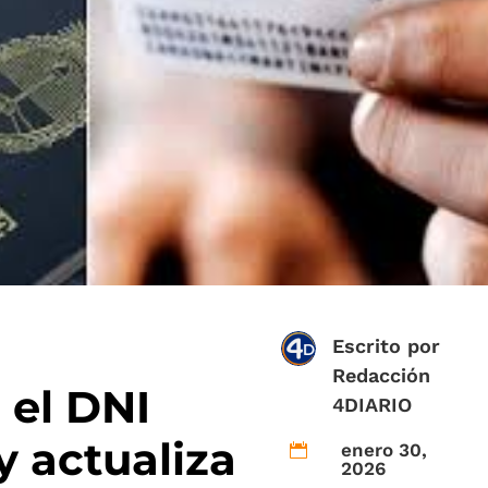
Escrito por
Redacción
el DNI
4DIARIO
y actualiza
enero 30,

2026