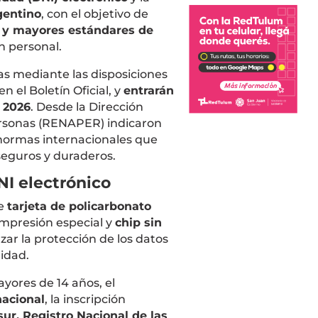
gentino
, con el objetivo de
 y mayores estándares de
 personal.
s mediante las disposiciones
en el Boletín Oficial, y
entrarán
e 2026
. Desde la Dirección
ersonas (RENAPER) indicaron
normas internacionales que
guros y duraderos.
I electrónico
de
tarjeta de policarbonato
 impresión especial y
chip sin
rzar la protección de los datos
idad.
yores de 14 años, el
acional
, la inscripción
ur. Registro Nacional de las