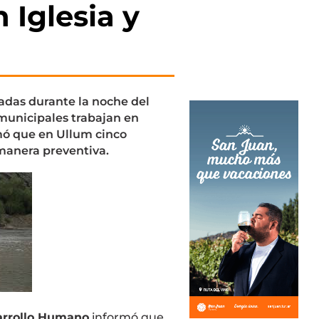
 Iglesia y
radas durante la noche del
 municipales trabajan en
rmó que en Ullum cinco
manera preventiva.
sarrollo Humano
informó que,