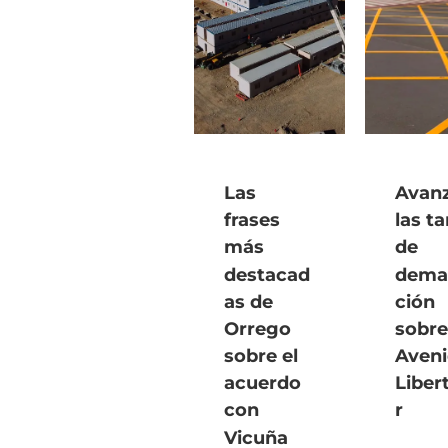
Las
Avan
frases
las t
más
de
destacad
dema
as de
ción
Orrego
sobre
sobre el
Aven
acuerdo
Liber
con
r
Vicuña