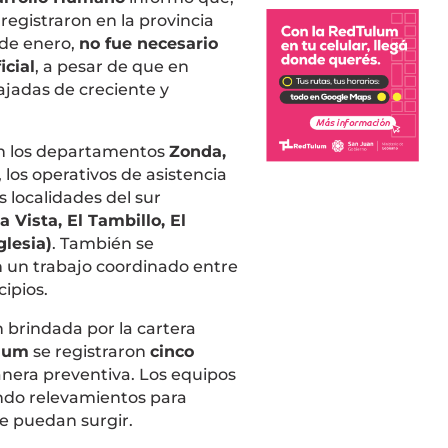
registraron en la provincia
 de enero,
no fue necesario
icial
, a pesar de que en
jadas de creciente y
on los departamentos
Zonda,
, los operativos de asistencia
 localidades del sur
a Vista, El Tambillo, El
glesia)
. También se
n un trabajo coordinado entre
cipios.
 brindada por la cartera
llum
se registraron
cinco
era preventiva. Los equipos
ando relevamientos para
e puedan surgir.