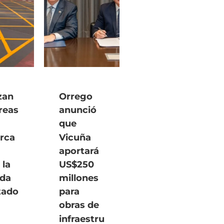
zan
Orrego
areas
anunció
que
rca
Vicuña
aportará
 la
US$250
ida
millones
tado
para
obras de
infraestru