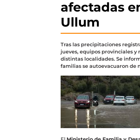
afectadas en
Ullum
Tras las precipitaciones regist
jueves, equipos provinciales y
distintas localidades. Se info
familias se autoevacuaron de 
El
Ministerio de Familia y De