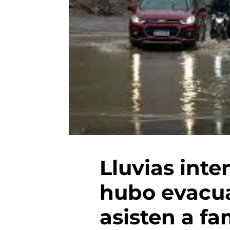
Lluvias inte
hubo evacua
asisten a fa