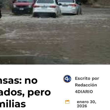
nsas: no
Escrito por
Redacción
dos, pero
4DIARIO
milias
enero 30,

2026