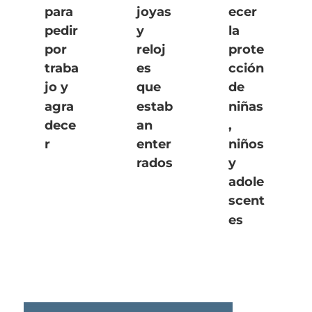
para
joyas
ecer
pedir
y
la
por
reloj
prote
traba
es
cción
jo y
que
de
agra
estab
niñas
dece
an
,
r
enter
niños
rados
y
adole
scent
es