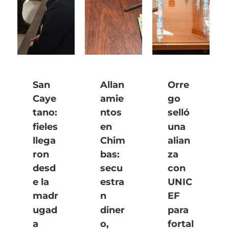
San
Allan
Orre
Caye
amie
go
tano:
ntos
selló
fieles
en
una
llega
Chim
alian
ron
bas:
za
desd
secu
con
e la
estra
UNIC
madr
n
EF
ugad
diner
para
a
o,
fortal