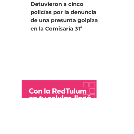
Detuvieron a cinco
Tra
policías por la denuncia
Se
de una presunta golpiza
pr
en la Comisaría 31ª