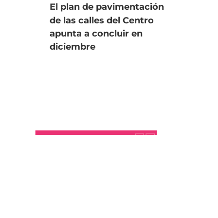
El plan de pavimentación
Uno
de las calles del Centro
fin
apunta a concluir en
an
diciembre
úl
Se