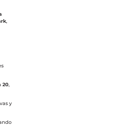
a
ark
,
es
a 20
,
vas y
dando