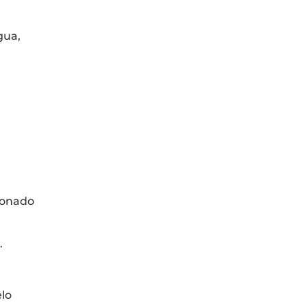
gua,
igonado
.
lo