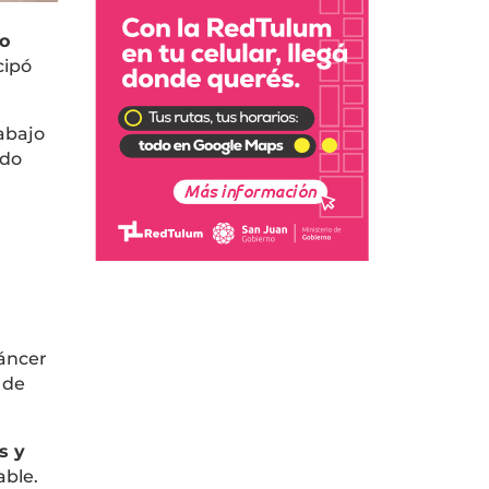
jo
cipó
rabajo
ndo
áncer
 de
s y
able.