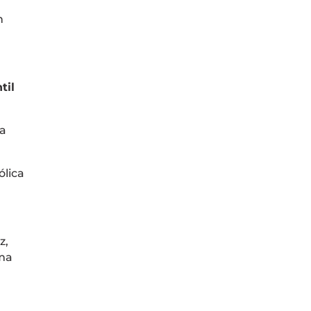
n
til
ra
ólica
z,
ama