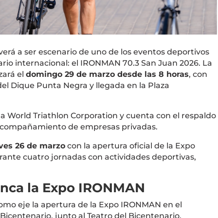
verá a ser escenario de uno de los eventos deportivos
io internacional: el
IRONMAN 70.3 San Juan
2026. La
zará el
domingo 29 de marzo desde las 8 horas
, con
del
Dique Punta Negra
y llegada en la
Plaza
la
World Triathlon Corporation
y cuenta con el respaldo
l acompañamiento de empresas privadas.
ves 26 de marzo
con la apertura oficial de la Expo
nte cuatro jornadas con actividades deportivas,
ranca la Expo IRONMAN
omo eje la apertura de la Expo IRONMAN en el
 Bicentenario
, junto al
Teatro del Bicentenario
.