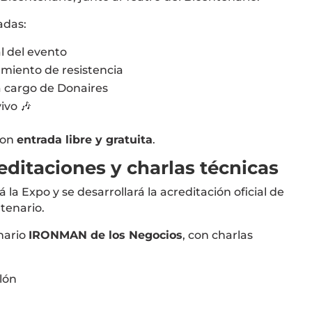
adas:
al del evento
miento de resistencia
 cargo de Donaires
ivo 🎶
con
entrada libre y gratuita
.
reditaciones y charlas técnicas
 la Expo y se desarrollará la acreditación oficial de
ntenario
.
nario
IRONMAN de los Negocios
, con charlas
tlón