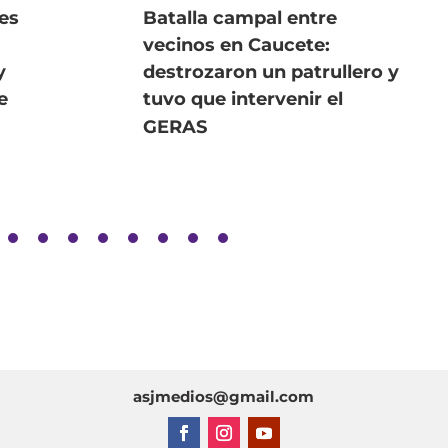
les
Batalla campal entre
vecinos en Caucete:
y
destrozaron un patrullero y
e
tuvo que intervenir el
GERAS
asjmedios@gmail.com