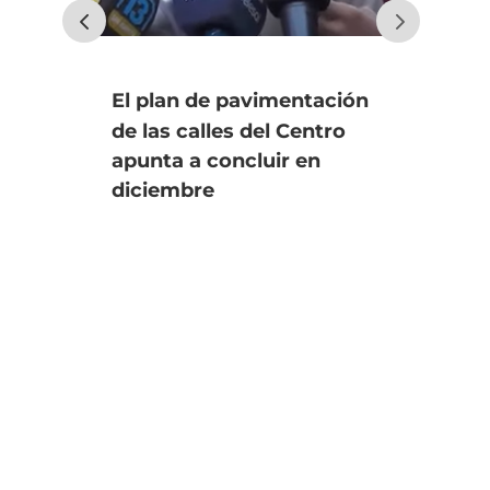
El plan de pavimentación
Uno
de las calles del Centro
fin
apunta a concluir en
an
diciembre
úl
Se