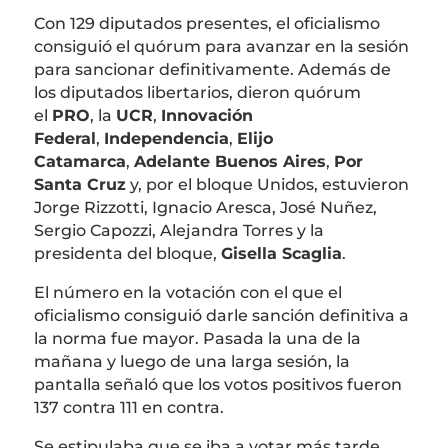
Con 129 diputados presentes, el oficialismo
consiguió el quórum para avanzar en la sesión
para sancionar definitivamente. Además de
los diputados libertarios, dieron quórum
el
PRO
, la
UCR
,
Innovación
Federal
,
Independencia
,
Elijo
Catamarca
,
Adelante Buenos Aires
,
Por
Santa Cruz
y, por el bloque Unidos, estuvieron
Jorge Rizzotti, Ignacio Aresca, José Nuñez,
Sergio Capozzi, Alejandra Torres y la
presidenta del bloque,
Gisella Scaglia
.
El número en la votación con el que el
oficialismo consiguió darle sanción definitiva a
la norma fue mayor. Pasada la una de la
mañana y luego de una larga sesión, la
pantalla señaló que los votos positivos fueron
137 contra 111 en contra.
Se estipulaba que se iba a votar más tarde,