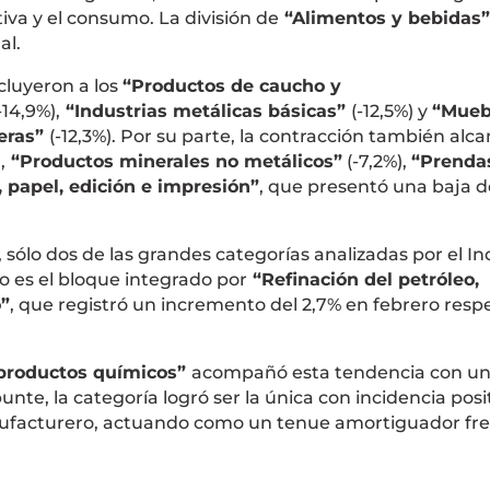
tiva y el consumo. La división de
“Alimentos y bebidas”
al.
cluyeron a los
“Productos de caucho y
-14,9%),
“Industrias metálicas básicas”
(-12,5%) y
“Mueb
eras”
(-12,3%). Por su parte, la contracción también alca
,
“Productos minerales no metálicos”
(-7,2%),
“Prenda
 papel, edición e impresión”
, que presentó una baja de
sólo dos de las grandes categorías analizadas por el I
o es el bloque integrado por
“Refinación del petróleo,
o”
, que registró un incremento del 2,7% en febrero respe
 productos químicos”
acompañó esta tendencia con u
unte, la categoría logró ser la única con incidencia posi
manufacturero, actuando como un tenue amortiguador fre