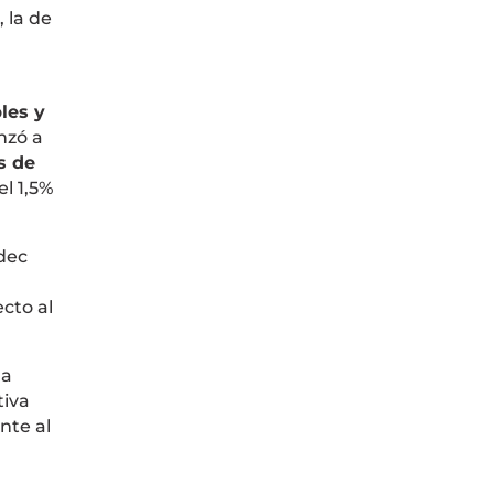
, la de
les y
nzó a
s de
l 1,5%
ndec
cto al
na
tiva
nte al