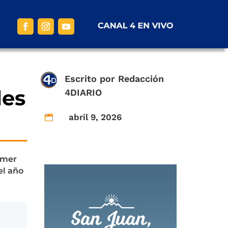
Escrito por
Redacción
les
4DIARIO
abril 9, 2026

imer
el año