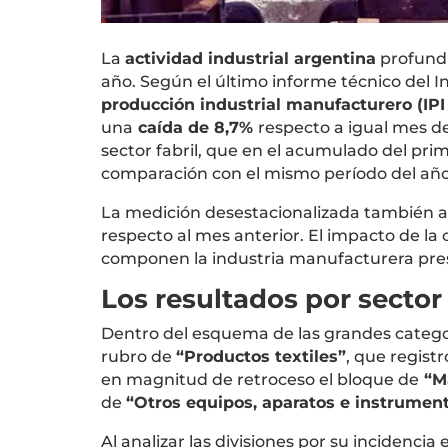
La
actividad industrial argentina
profund
año. Según el último informe técnico del In
producción industrial manufacturero (IP
una
caída de 8,7%
respecto a igual mes de
sector fabril, que en el acumulado del pr
comparación con el mismo período del año
La medición desestacionalizada también ar
respecto al mes anterior. El impacto de la c
componen la industria manufacturera prese
Los resultados por sector
Dentro del esquema de las grandes categor
rubro de
“Productos textiles”
, que regist
en magnitud de retroceso el bloque de
“M
de
“Otros equipos, aparatos e instrumen
Al analizar las divisiones por su incidencia