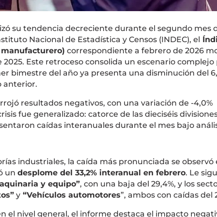
izó su tendencia decreciente durante el segundo mes d
stituto Nacional de Estadística y Censos (INDEC), el
Índ
I manufacturero)
correspondiente a febrero de 2026 m
 2025. Este retroceso consolida un escenario complejo 
imer bimestre del año ya presenta una disminución del 
 anterior.
rojó resultados negativos, con una variación de -4,0%
risis fue generalizado: catorce de las dieciséis divisione
ntaron caídas interanuales durante el mes bajo anális
ías industriales, la caída más pronunciada se observó 
ró un
desplome del 33,2% interanual en febrero
. Le sig
aquinaria y equipo”
, con una baja del 29,4%, y los sect
tos”
y
“Vehículos automotores
”, ambos con caídas del 
 en el nivel general, el informe destaca el impacto negat