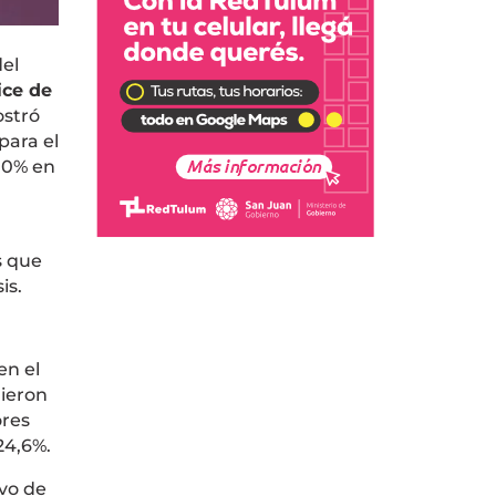
el
ice de
ostró
para el
6,0% en
s que
is.
en el
uieron
ores
24,6%.
ivo de